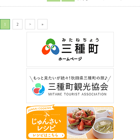
1
2
>
»