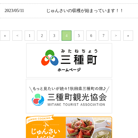
2023/05/11
じゅんさいの収穫が始まっています！！
«
<
1
2
3
4
5
6
7
>
»