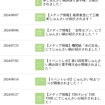
界じゅんさい摘み採り選手権」が紹介
せ
されました！
2024/08/07
【メディア情報】相席食堂にて三種
お知ら
町じゅんさいが紹介されます！
せ
2024/08/06
【メディア情報】「女性セブン」にて
お知
じゅんさい鍋が紹介されました！！
らせ
2024/07/23
【メディア情報】機関紙『水の文化』
お知
にてじゅんさい鍋が紹介されました！
らせ
2024/07/02
【イベントレポ】第11回世界じゅんさ
イベ
い摘み採り選手権大会が開催されまし
ント
た！
2024/06/14
【イベントレポ】じゅんさい旬まつ
イベン
りが開催されました！！
ト
2024/05/27
【メディア情報】TBSテレビ THE
お知
TIME,にてじゅんさいが紹介されまし
らせ
た！