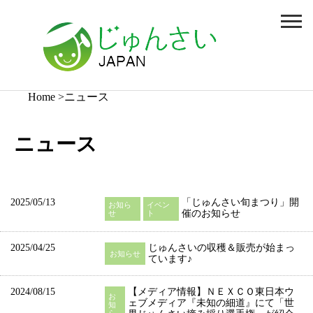
Home
ニュース
ニュース
2025/05/13
「じゅんさい旬まつり」開
お知ら
イベン
催のお知らせ
せ
ト
2025/04/25
じゅんさいの収穫＆販売が始まっ
お知らせ
ています♪
2024/08/15
【メディア情報】ＮＥＸＣＯ東日本ウ
お
ェブメディア『未知の細道』にて「世
知
ら