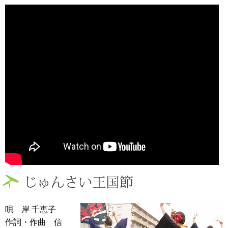
唄 岸 千恵子
作詞・作曲 信