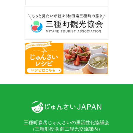
三種町森岳じゅんさいの里活性化協議会
（三種町役場 商工観光交流課内）