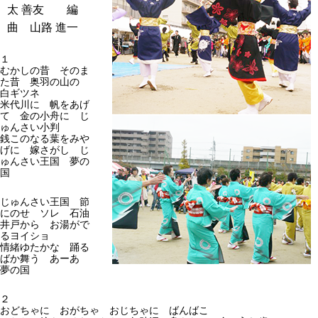
太 善友 編
曲 山路 進一
１
むかしの昔 そのま
た昔 奥羽の山の
白ギツネ
米代川に 帆をあげ
て 金の小舟に じ
ゅんさい小判
銭このなる葉をみや
げに 嫁さがし じ
ゅんさい王国 夢の
国
じゅんさい王国 節
にのせ ソレ 石油
井戸から お湯がで
るヨイショ
情緒ゆたかな 踊る
ばか舞う あーあ
夢の国
２
おどちゃに おがちゃ おじちゃに ばんばこ