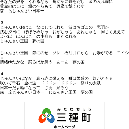
そなたの娘を くれるなら 角助沼に舟をだし 金の入れ歯に
黄金のはしに 銀のへらもて 奥座で飯くわす
森 岳じゅんさい日本一
３
じゅんさいおばこ なにしてほれた 波はおばこの 恋唄か
沈む夕日に ほほそめりゃ おがちゃも あねちゃも 同じく見えて
よべば ばんばこ の小舟も またゆれる
じゅんさい王国 夢の国
じゅんさい王国 節にのせ ソレ 石油井戸から お湯がでる ヨイシ
ョ
情緒ゆたかな 踊るばか舞う あーあ 夢の国
４
じゅんさいばなが 真っ赤に燃える 町は繁盛の 灯がともる
咲いて千石 金の波 ドドドン ドドドン 祭りの太鼓
日本一だよ輪になって さあ 踊ろう
森 丘じゅんさい日本一 じゅんさい王国 夢の国